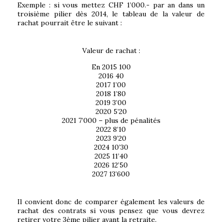
Exemple : si vous mettez CHF 1’000.- par an dans un
troisième pilier dès 2014, le tableau de la valeur de
rachat pourrait être le suivant :
Valeur de rachat :
En 2015 100
2016 40
2017 1’00
2018 1’80
2019 3’00
2020 5’20
2021 7’000 – plus de pénalités
2022 8’10
2023 9’20
2024 10’30
2025 11’40
2026 12’50
2027 13’600
Il convient donc de comparer également les valeurs de
rachat des contrats si vous pensez que vous devrez
retirer votre 3ème pilier avant la retraite.